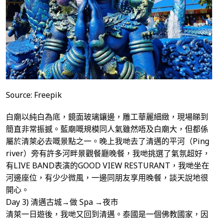
Source: Freepik
白廟以純白為底，鏡面玻璃鑲邊，雕工華麗細緻，現場睇到
簡直非常振撼。藍廟嘅規模同人氣雖然唔及白廟大，但都係
屬於清萊必去嘅景點之一。晚上我哋去了清邁的平河（Ping
river）旁有許多河畔景觀餐廳晚餐，我哋挑選了氣氛超好，
有LIVE BAND表演的GOOD VIEW RESTURANT，我哋坐在
河邊座位，有少少微風，一邊同朋友享用晚餐，談天說地很
開心。
Day 3) 清邁古城→做 Spa →夜市
清萊一日遊後，我哋又回到清邁。泰國是一個佛教國家，因