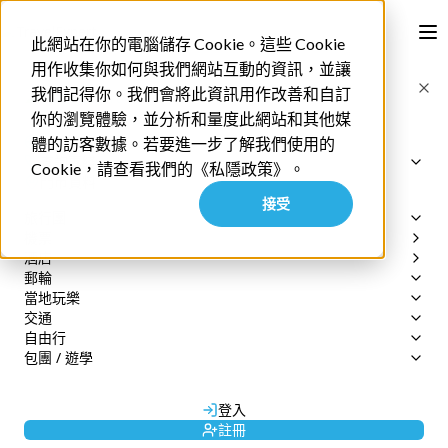
此網站在你的電腦儲存 Cookie。這些 Cookie
用作收集你如何與我們網站互動的資訊，並讓
首頁
清邁4日3晚自遊行
我們記得你。我們會將此資訊用作改善和自訂
你的瀏覽體驗，並分析和量度此網站和其他媒
English
體的訪客數據。若要進一步了解我們使用的
十二月 28 2020
查詢專綫
Cookie，請查看我們的《私隱政策》。
網上訂單查詢
門市資料
清邁4日3晚自遊行
接受
2152 3599
旅行團
(週一至週五 09:30-17:30)
機票
專業旅運旅行團
公眾假期除外
酒店
尊賞假期旅行團
由
Admin
發布
郵輪
暑假夏令營
booking@texpert.com
當地玩樂
郵輪套票
查詢專綫
›
交通
郵輪優惠
所有地區
自由行
日本 | JR Pass
香港
機票 / 自由行
3700 2660
包團 / 遊學
日本 | SunQ Pass
自由行套票
澳門
尊賞假期
3700 2661
日本 | 日本週遊券
行程策劃
獨立包團
廣東短線
3700 2200
歐洲 | Eurail Pass
商務旅遊
長線 / 東南亞
3700 2662
登入
城市交通 | 機場快線
郵輪
3700 2663
註冊
城市交通 | 包車