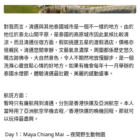
包團
3700 2665
澳門 | 金光飛航
本地遊 / Staycation
3700 2666
其他
3700 2664
對我而言，清邁與其他泰國城市是一個不一樣的地方，由於
他位於泰北山間平原，是泰國的高原城市因此氣候比較清
涼。而且清邁住宿方面，假如挑選五星的渡假酒店，價格亦
很親民。清邁悠閒寧靜、文藝氣息濃厚，周圍都係歷史悠久
嘅古跡佛寺、大自然景色，令人不期然地放慢腳步，是一個
洗滌心靈放鬆心情的好地方。如果有機會每年十一月舉辦的
泰國水燈節，體驗清邁最壯觀、美麗的感動盛事。
航班方面：
暫時只有廉航飛到清邁，分別是香港快運及亞洲航空。本人
當時用了亞洲航空早機去程／香港快運的晚機回程，那就可
以玩得最盡興。
Day 1：Maya Chiang Mai →夜間野生動物園