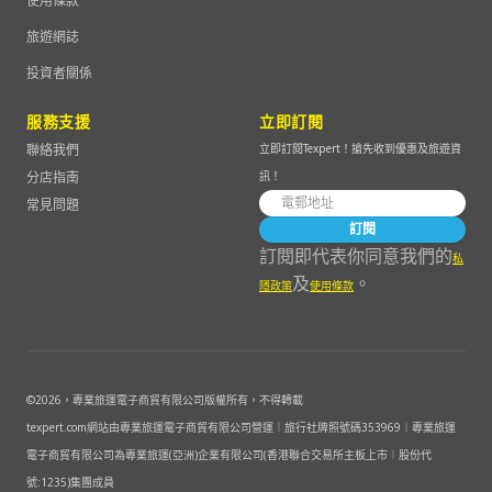
使用條款
旅遊網誌
投資者關係
服務支援
立即訂閱
聯絡我們
立即訂閱Texpert！搶先收到優惠及旅遊資
分店指南
訊！
常見問題
訂閱
訂閱即代表你同意我們的
私
及
。
隱政策
使用條款
©
2026
，專業旅運電子商貿有限公司版權所有，不得轉載
texpert.com網站由專業旅運電子商貿有限公司營運︱旅行社牌照號碼353969︱專業旅運
電子商貿有限公司為專業旅運(亞洲)企業有限公司(香港聯合交易所主板上市︱股份代
號:1235)集團成員