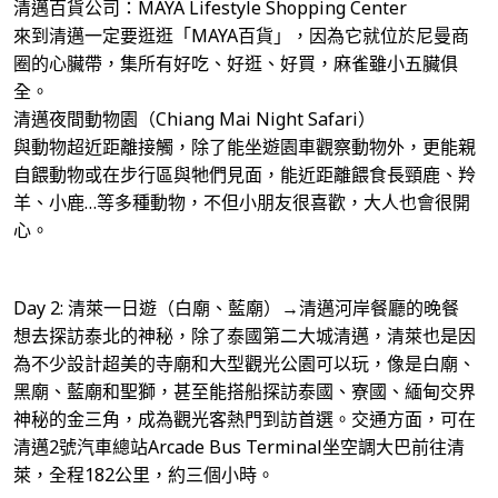
清邁百貨公司：MAYA Lifestyle Shopping Center
來到清邁一定要逛逛「MAYA百貨」，因為它就位於尼曼商
圈的心臟帶，集所有好吃、好逛、好買，麻雀雖小五臟俱
全。
清邁夜間動物園（Chiang Mai Night Safari）
與動物超近距離接觸，除了能坐遊園車觀察動物外，更能親
自餵動物或在步行區與牠們見面，能近距離餵食長頸鹿、羚
羊、小鹿…等多種動物，不但小朋友很喜歡，大人也會很開
心。
Day 2: 清萊一日遊（白廟、藍廟）→清邁河岸餐廳的晚餐
想去探訪泰北的神秘，除了泰國第二大城清邁，清萊也是因
為不少設計超美的寺廟和大型觀光公園可以玩，像是白廟、
黑廟、藍廟和聖獅，甚至能搭船探訪泰國、寮國、緬甸交界
神秘的金三角，成為觀光客熱門到訪首選。交通方面，可在
清邁2號汽車總站Arcade Bus Terminal坐空調大巴前往清
萊，全程182公里，約三個小時。