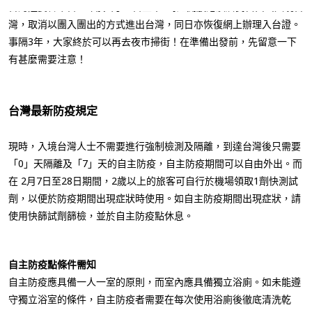
包團
3700 2665
台灣陸委會今日宣布於2月20日上午9時起開放港澳居民自由出入境台
澳門 | 金光飛航
本地遊 / Staycation
3700 2666
灣，取消以團入團出的方式進出台灣，同日亦恢復網上辦理入台證。
其他
3700 2664
事隔3年，大家終於可以再去夜市掃街！在準備出發前，先留意一下
有甚麼需要注意！
台灣最新防疫規定
現時，入境台灣人士不需要進行強制檢測及隔離，到達台灣後只需要
「0」天隔離及「7」天的自主防疫，自主防疫期間可以自由外出。而
在 2月7日至28日期間，2歲以上的旅客可自行於機場領取1劑快測試
劑，以便於防疫期間出現症狀時使用。如自主防疫期間出現症狀，請
使用快篩試劑篩檢，並於自主防疫點休息。
自主防疫點條件需知
自主防疫應具備一人一室的原則，而室內應具備獨立浴廁。如未能遵
守獨立浴室的條件，自主防疫者需要在每次使用浴廁後徹底清洗乾