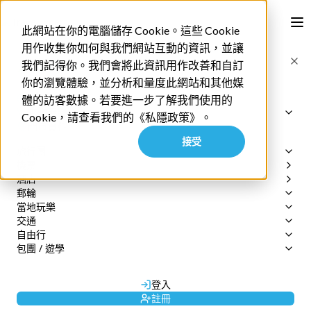
此網站在你的電腦儲存 Cookie。這些 Cookie
用作收集你如何與我們網站互動的資訊，並讓
首頁
我們記得你。我們會將此資訊用作改善和自訂
【台灣開關2023】 台灣開放自由行 入台證申請/防疫規
你的瀏覽體驗，並分析和量度此網站和其他媒
定懶人包
English
體的訪客數據。若要進一步了解我們使用的
查詢專綫
Cookie，請查看我們的《私隱政策》。
網上訂單查詢
門市資料
二月 15 2023
接受
2152 3599
旅行團
(週一至週五 09:30-17:30)
【台灣開關2023】 台灣
機票
專業旅運旅行團
公眾假期除外
酒店
尊賞假期旅行團
郵輪
暑假夏令營
booking@texpert.com
開放自由行 入台證申
當地玩樂
郵輪套票
查詢專綫
›
交通
郵輪優惠
所有地區
請/防疫規定懶人包
自由行
日本 | JR Pass
香港
機票 / 自由行
3700 2660
包團 / 遊學
日本 | SunQ Pass
自由行套票
澳門
尊賞假期
3700 2661
日本 | 日本週遊券
行程策劃
獨立包團
廣東短線
3700 2200
歐洲 | Eurail Pass
商務旅遊
由
Admin
發布
長線 / 東南亞
3700 2662
登入
城市交通 | 機場快線
郵輪
3700 2663
註冊
城市交通 | 包車