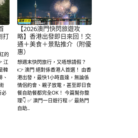
首
【2026澳門快閃旅遊攻
劇打
略】香港出發即日來回！交
通＋美食＋景點推介（附優
惠）
紅的
 江
想週末快閃旅行，又唔想請假？
是韓
👉 澳門 絕對係香港人首選！ 由香
啡、
港出發，最快1小時直達，無論係
術
情侶約會、親子放電，甚至即日食
行必
餐自助餐都完全OK！ 今篇幫你整
理👇 ✅ 澳門一日遊行程 ✅ 最熱門
自助...