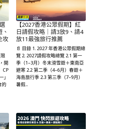
精選
【2027香港公眾假期】紅
遊、
日請假攻略｜請3放9、請4
全攻
放11最強旅行推薦
📄 目錄 1. 2027 年香港公眾假期總
【限
覽 2. 2027請假攻略總覽 2.1 第一
，開
季（1–3月）冬末滑雪遊＋東南亞
】CP
避寒 2.2 第二季（4–6月）春遊＋
一」
海島旅行季 2.3 第三季（7–9月）
食的
暑假...