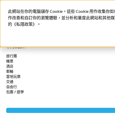
此網站在你的電腦儲存 Cookie。這些 Cookie 用作
作改善和自訂你的瀏覽體驗，並分析和量度此網站和其他媒體
的《私隱政策》。
English
查詢專綫
網上訂單查詢
門市資料
2152 3599
旅行團
(週一至週五 09:30-17:30)
機票
公眾假期除外
酒店
郵輪
booking@texpert.com
當地玩樂
查詢專綫
交通
因為搜尋欄位空白，
自由行
機票 / 自由行
包團 / 遊學
尊賞假期
廣東短線
長線 / 東南亞
郵輪