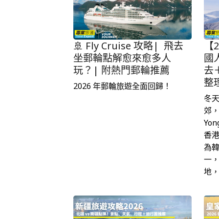
🚢 Fly Cruise 攻略| 飛去
【
坐郵輪點解愈來愈多人
國
玩？| 附熱門郵輪推薦
去
整
2026 年郵輪旅遊全面回歸！
冬
郊
Yon
香
為
一
地，