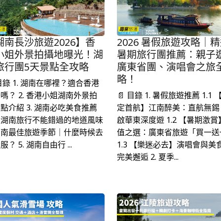
湖南長沙旅遊2026】香
2026 暑假旅遊攻略｜
小姐外景拍攝地曝光！湖
暑期旅行團推薦：親子
旅行團5天景點全攻略
廣東省團、演唱會之旅
略！
 目錄 1. 湖南在哪裡？適合香港
嗎？ 2. 香港小姐湖南外景拍
📄 目錄 1. 暑假旅遊推薦 1.1 
點介紹 3. 湖南必吃美食推薦
定首航】江南醉美：直航無錫
來湖南旅行不能錯過的地道風味
啟華東深度遊 1.2 【暑期激賞
 湖南最佳旅遊季節｜什麼時候去
值之選：廣東省旅遊「買一送
服？ 5. 湖南自由行 ...
1.3 【樂迷必去】演唱會與美
完美邂逅 2. 夏季...