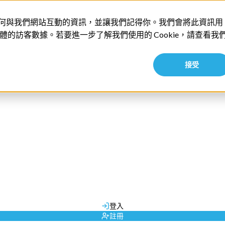
收集你如何與我們網站互動的資訊，並讓我們記得你。我們會將此資訊用
的訪客數據。若要進一步了解我們使用的 Cookie，請查看我
接受
全球旅遊攻略推薦
專業旅運旅行團
尊賞假期旅行團
暑假夏令營
郵輪套票
因此沒有建議。
郵輪優惠
所有地區
日本 | JR Pass
香港
日本 | SunQ Pass
自由行套票
澳門
日本 | 日本週遊券
行程策劃
獨立包團
歐洲 | Eurail Pass
商務旅遊
登入
城市交通 | 機場快線
註冊
城市交通 | 包車