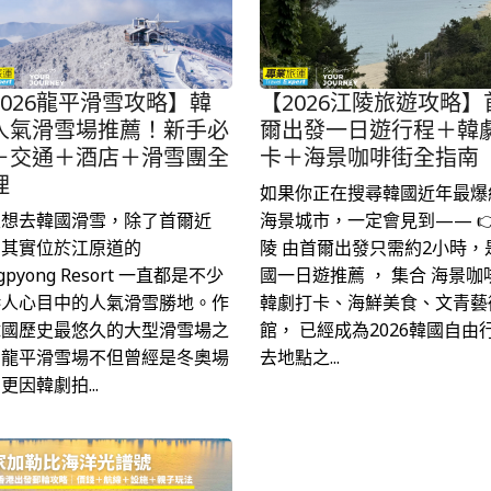
2026龍平滑雪攻略】韓
【2026江陵旅遊攻略】
人氣滑雪場推薦！新手必
爾出發一日遊行程＋韓
＋交通＋酒店＋滑雪團全
卡＋海景咖啡街全指南
理
如果你正在搜尋韓國近年最爆
天想去韓國滑雪，除了首爾近
海景城市，一定會見到—— 👉
，其實位於江原道的
陵 由首爾出發只需約2小時，
gpyong Resort 一直都是不少
國一日遊推薦 ， 集合 海景咖
港人心目中的人氣滑雪勝地。作
韓劇打卡、海鮮美食、文青藝
韓國歷史最悠久的大型滑雪場之
館， 已經成為2026韓國自由
，龍平滑雪場不但曾經是冬奧場
去地點之...
更因韓劇拍...