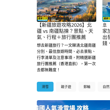
【新疆旅遊攻略2026】北
🚢
疆 vs 南疆點揀？景點、天
家
氣、行程＋旅行團推薦
出
錢
想去新疆旅行？一文睇清北疆南疆
分別、最佳旅遊時間、必去景點、
行李清單及注意事項，附精選新疆
旅行團推薦（香港直航），第一次
去都無難度！
滑雪
親子遊
郵輪
自然