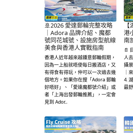
🚢2026 愛達郵輪完整攻略
【
｜Adora 品牌介紹、魔都
港
號同花城號、設施房型航線
南
美食與香港人實戰指南
📄
香港人近年越來越鍾意郵輪假期，
人去
因為一上船就唔使每日搬酒店，又
攝景
有得食有得玩，仲可以一次過去幾
｜
個地方。如果你在搜「Adora 郵輪
4.
好唔好」、「愛達魔都號介紹」或
最舒
者「上海出發郵輪推薦」，一定會
見到 Ador...