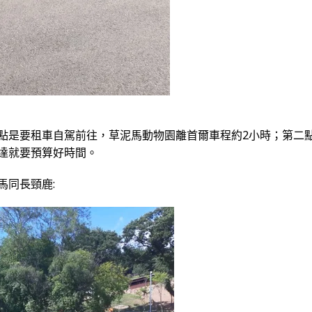
點是要租車自駕前往，草泥馬動物園離首爾車程約2小時；第二
達就要預算好時間。
馬同長頸鹿: