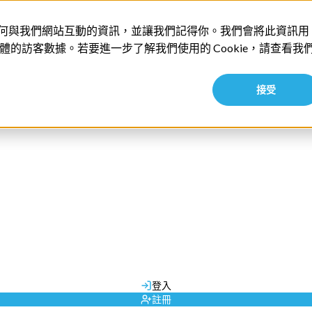
收集你如何與我們網站互動的資訊，並讓我們記得你。我們會將此資訊用
的訪客數據。若要進一步了解我們使用的 Cookie，請查看我
接受
親子遊
一月 12 2021
首爾親子一日遊
專業旅運旅行團
尊賞假期旅行團
由
Admin
發布
暑假夏令營
郵輪套票
郵輪優惠
所有地區
日本 | JR Pass
香港
日本 | SunQ Pass
自由行套票
澳門
日本 | 日本週遊券
行程策劃
獨立包團
歐洲 | Eurail Pass
商務旅遊
登入
城市交通 | 機場快線
註冊
城市交通 | 包車