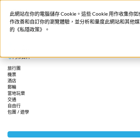
此網站在你的電腦儲存 Cookie。這些 Cookie 用作
作改善和自訂你的瀏覽體驗，並分析和量度此網站和其他媒體
首頁
首爾親子一日遊
的《私隱政策》。
English
查詢專綫
網上訂單查詢
門市資料
2152 3599
旅行團
(週一至週五 09:30-17:30)
機票
公眾假期除外
酒店
郵輪
booking@texpert.com
當地玩樂
查詢專綫
交通
自由行
機票 / 自由行
包團 / 遊學
尊賞假期
廣東短線
長線 / 東南亞
郵輪